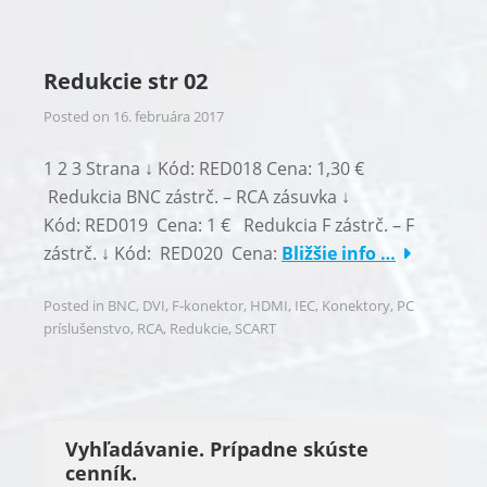
Redukcie str 02
Posted on
16. februára 2017
1 2 3 Strana ↓ Kód: RED018 Cena: 1,30 €
Redukcia BNC zástrč. – RCA zásuvka ↓
Kód: RED019 Cena: 1 € Redukcia F zástrč. – F
zástrč. ↓ Kód: RED020 Cena:
Bližšie info …
Posted in
BNC
,
DVI
,
F-konektor
,
HDMI
,
IEC
,
Konektory
,
PC
príslušenstvo
,
RCA
,
Redukcie
,
SCART
Vyhľadávanie. Prípadne skúste
cenník.