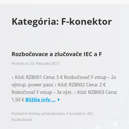
Kategória:
F-konektor
Rozbočovace a zlučovače IEC a F
Posted on
20. februára 2017
↓ Kód: RZB001 Cena: 5 € Rozbočovač F vstup – 2x
výstup. power pass ↓ Kód: RZB002 Cena: 2 €
Robočovač F vstup – 3x výst. ↓ Kód: RZB003 Cena:
1,50 €
Bližšie info …
Posted in
Antény príslušenstvo
,
F-konektor
,
IEC
,
Rozbočovač