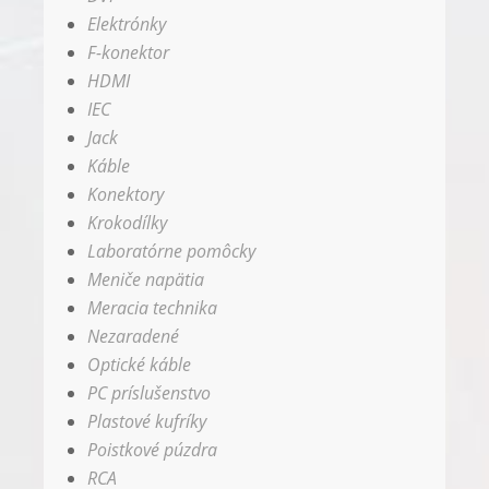
Elektrónky
F-konektor
HDMI
IEC
Jack
Káble
Konektory
Krokodílky
Laboratórne pomôcky
Meniče napätia
Meracia technika
Nezaradené
Optické káble
PC príslušenstvo
Plastové kufríky
Poistkové púzdra
RCA