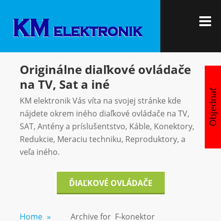
Skip
KM
Vítajte u nás
to
M
ELEKTRON
content
Originálne diaľkové ovládače
na TV, Sat a iné
Objednať
KM elektronik Vás víta na svojej stránke kde
nájdete okrem iného diaľkové ovládače na TV,
SAT, Antény a príslušentstvo, Káble, Konektory,
Redukcie, Meraciu techniku, Reproduktory, a
veľa iného.
ĎIAĽKOVÉ OVLÁDAČE
Home
»
Archive for
F-konektor