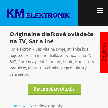
Skip
KM
Vítajte u nás
to
M
ELEKTRON
content
Originálne diaľkové ovládače
na TV, Sat a iné
Objednať
KM elektronik Vás víta na svojej stránke kde
nájdete okrem iného diaľkové ovládače na TV,
SAT, Antény a príslušentstvo, Káble, Konektory,
Redukcie, Meraciu techniku, Reproduktory, a
veľa iného.
ĎIAĽKOVÉ OVLÁDAČE
Home
»
Náradie a doplnky