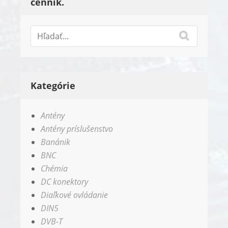
cenník.
Kategórie
Antény
Antény príslušenstvo
Banánik
BNC
Chémia
DC konektory
Diaľkové ovládanie
DIN5
DVB-T