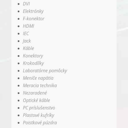
DVI
Elektrónky
F-konektor
HDMI
IEC
Jack
Káble
Konektory
Krokodílky
Laboratórne pomôcky
Meniče napätia
Meracia technika
Nezaradené
Optické káble
PC príslušenstvo
Plastové kufríky
Poistkové púzdra