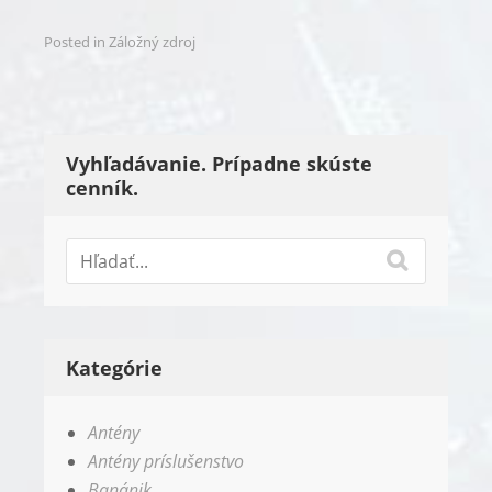
Posted in
Záložný zdroj
Vyhľadávanie. Prípadne skúste
cenník.
Kategórie
Antény
Antény príslušenstvo
Banánik