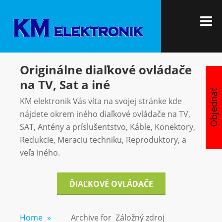
Skip
KM
Vítajte u nás
to
M
ELEKTRON
content
Originálne diaľkové ovládače
na TV, Sat a iné
Objednať
KM elektronik Vás víta na svojej stránke kde
nájdete okrem iného diaľkové ovládače na TV,
SAT, Antény a príslušentstvo, Káble, Konektory,
Redukcie, Meraciu techniku, Reproduktory, a
veľa iného.
ĎIAĽKOVÉ OVLÁDAČE
Home
»
Archive for
Záložný zdroj