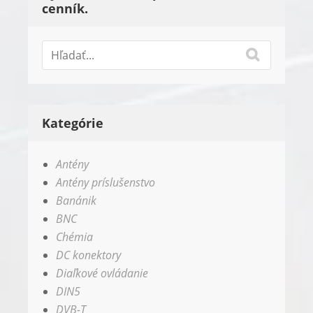
cenník.
Kategórie
Antény
Antény príslušenstvo
Banánik
BNC
Chémia
DC konektory
Diaľkové ovládanie
DIN5
DVB-T