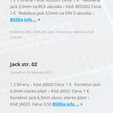
1 2 3 Strana ↓ Kód: RED001 Cena: 1 € Redukcia
jack 3,5mm na RCA zásuvka ↓ Kód: RED002 Cena:
2 € Redukcia jack 3,5mm na DIN 5 zásuvka ↓
Bližšie info …
Posted in
BNC
,
DIN5
,
IEC
,
Jack
,
Konektory
,
Redukcie
,
XLR
(Canon)
Jack str. 02
Posted on
16. februára 2017
1 2 Strana ↓ Kód: JA020 Cena: 1 € Konektor Jack
6,3mm stereo plast ↓ Kód: JA021 Cena: 1 €
Konektor Jack 6,3mm zásuv. stereo plast ↓
Kód: JA023 Cena: 0,50
Bližšie info …