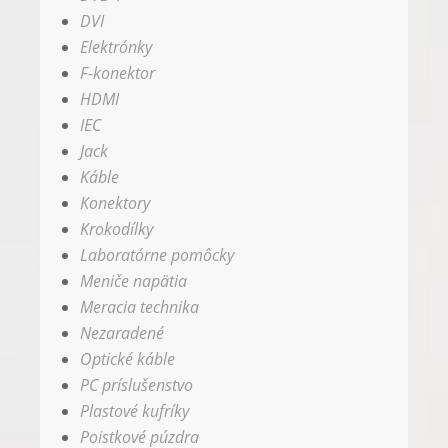
DVI
Elektrónky
F-konektor
HDMI
IEC
Jack
Káble
Konektory
Krokodílky
Laboratórne pomôcky
Meniče napätia
Meracia technika
Nezaradené
Optické káble
PC príslušenstvo
Plastové kufríky
Poistkové púzdra