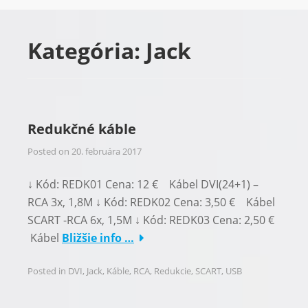
Kategória:
Jack
Redukčné káble
Posted on
20. februára 2017
↓ Kód: REDK01 Cena: 12 € Kábel DVI(24+1) –
RCA 3x, 1,8M ↓ Kód: REDK02 Cena: 3,50 € Kábel
SCART -RCA 6x, 1,5M ↓ Kód: REDK03 Cena: 2,50 €
Kábel
Bližšie info …
Posted in
DVI
,
Jack
,
Káble
,
RCA
,
Redukcie
,
SCART
,
USB