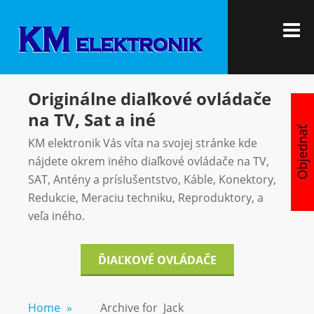
Skip
KM
Vítajte u nás
to
M
ELEKTRON
content
Originálne diaľkové ovládače
na TV, Sat a iné
Objednať
KM elektronik Vás víta na svojej stránke kde
nájdete okrem iného diaľkové ovládače na TV,
SAT, Antény a príslušentstvo, Káble, Konektory,
Redukcie, Meraciu techniku, Reproduktory, a
veľa iného.
ĎIAĽKOVÉ OVLÁDAČE
Home
»
Archive for
Jack