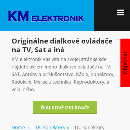
Skip
KM
Vítajte u nás
to
M
ELEKTRON
content
Originálne diaľkové ovládače
na TV, Sat a iné
Objednať
KM elektronik Vás víta na svojej stránke kde
nájdete okrem iného diaľkové ovládače na TV,
SAT, Antény a príslušentstvo, Káble, Konektory,
Redukcie, Meraciu techniku, Reproduktory, a
veľa iného.
ĎIAĽKOVÉ OVLÁDAČE
Home
»
DC konektory
»
DC konektory