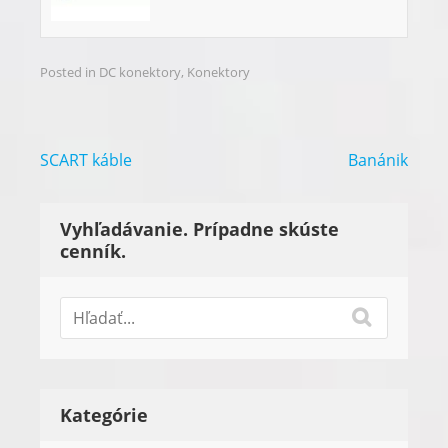
Posted in
DC konektory
,
Konektory
Navigácia
SCART káble
Banánik
v
článku
Vyhľadávanie. Prípadne skúste
cenník.
Kategórie