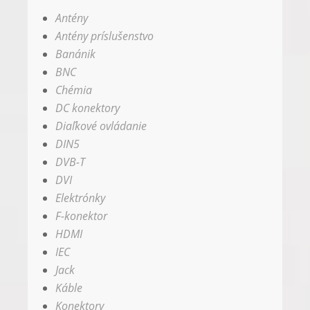
Antény
Antény príslušenstvo
Banánik
BNC
Chémia
DC konektory
Diaľkové ovládanie
DIN5
DVB-T
DVI
Elektrónky
F-konektor
HDMI
IEC
Jack
Káble
Konektory