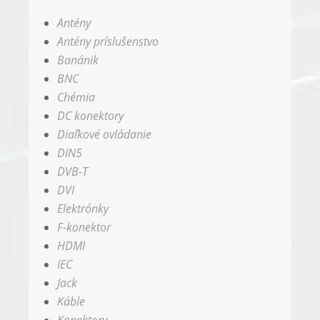
Antény
Antény príslušenstvo
Banánik
BNC
Chémia
DC konektory
Diaľkové ovládanie
DIN5
DVB-T
DVI
Elektrónky
F-konektor
HDMI
IEC
Jack
Káble