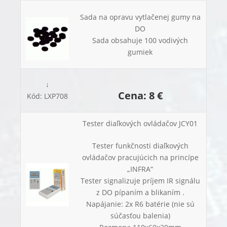
Sada na opravu vytlačenej gumy na
DO
Sada obsahuje 100 vodivých
gumiek
↓
Cena: 8 €
Kód: LXP708
Tester diaľkových ovládačov JCY01
Tester funkčnosti diaľkových
ovládačov pracujúcich na princípe
„INFRA“
Tester signalizuje príjem IR signálu
z DO pípaním a blikaním .
Napájanie: 2x R6 batérie (nie sú
súčasťou balenia)