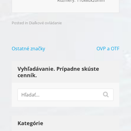
Rozmery: 110x60x20mm
Posted in
Diaľkové ovládanie
Navigácia
Ostatné značky
OVP a OTF
v
článku
Vyhľadávanie. Prípadne skúste
cenník.
Kategórie