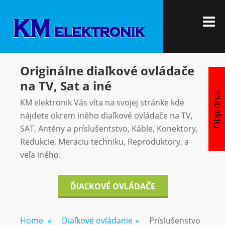
Skip
KM
Vítajte u nás
to
M
ELEKTRON
content
Originálne diaľkové ovládače
na TV, Sat a iné
Objednať
KM elektronik Vás víta na svojej stránke kde
nájdete okrem iného diaľkové ovládače na TV,
SAT, Antény a príslušentstvo, Káble, Konektory,
Redukcie, Meraciu techniku, Reproduktory, a
veľa iného.
ĎIAĽKOVÉ OVLÁDAČE
Home
»
Diaľkové ovládanie
»
Príslušenstvo