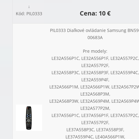
↓
Cena: 10 €
Kód: PIL0333
PIL0333 Diaľkové ovládanie Samsung BN59
00683A
Pre modely:
LE32A556P1C, LE32A556P1F, LE32A557P2C,
LE32A557P2F,
LE32A558P3C, LE32A558P3F, LE32A559P4C,
LE32A559P4F,
LE32A566P1M, LE32A566P1W, LE32A567P2W
LE32A568P3M,
LE32A568P3W, LE32A569P4M, LE32A569P4W
LE32A577P2M,
LE37A556P1C, LE37A556P1F, LE37A557P2C,
LE37A557P2F,
LE37A558P3C, LE37A558P3F,
LE37A559P4C, LE40A566P1W,