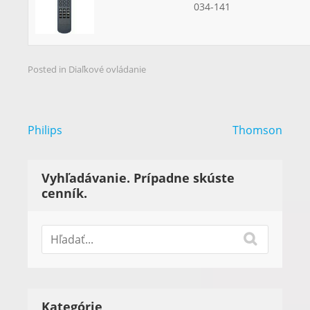
034-141
Posted in
Diaľkové ovládanie
Navigácia
Philips
Thomson
v
článku
Vyhľadávanie. Prípadne skúste
cenník.
Kategórie