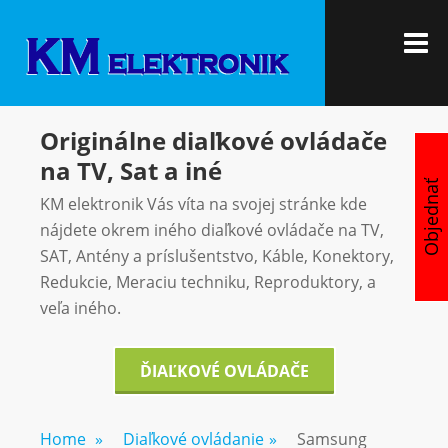
Skip
KM
Vítajte u nás
to
M
ELEKTRON
content
Originálne diaľkové ovládače
na TV, Sat a iné
Objednať
KM elektronik Vás víta na svojej stránke kde
nájdete okrem iného diaľkové ovládače na TV,
SAT, Antény a príslušentstvo, Káble, Konektory,
Redukcie, Meraciu techniku, Reproduktory, a
veľa iného.
ĎIAĽKOVÉ OVLÁDAČE
Home
»
Diaľkové ovládanie
»
Samsung