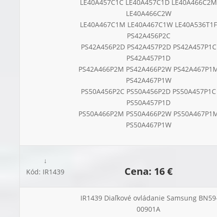
LE40A457C1C LE40A457C1D LE40A466C2M
LE40A466C2W
LE40A467C1M LE40A467C1W LE40A536T1F
PS42A456P2C
PS42A456P2D PS42A457P2D PS42A457P1C
PS42A457P1D
PS42A466P2M PS42A466P2W PS42A467P1
PS42A467P1W
PS50A456P2C PS50A456P2D PS50A457P1C
PS50A457P1D
PS50A466P2M PS50A466P2W PS50A467P1
PS50A467P1W
↓
Cena: 16 €
Kód: IR1439
IR1439 Diaľkové ovládanie Samsung BN59
00901A