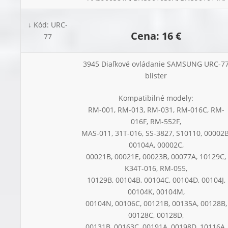
↓ Kód: URC-
Cena: 16 €
77
3945 Diaľkové ovládanie SAMSUNG URC-7
blister
Kompatibilné modely:
RM-001, RM-013, RM-031, RM-016C, RM-
016F, RM-552F,
MAS-011, 31T-016, SS-3827, S10110, 00002B
00104A, 00002C,
00021B, 00021E, 00023B, 00077A, 10129C,
K34T-016, RM-055,
10129B, 00104B, 00104C, 00104D, 00104J,
00104K, 00104M,
00104N, 00106C, 00121B, 00135A, 00128B,
00128C, 00128D,
00131B, 00163C, 00191A, 00198D, 10116A,