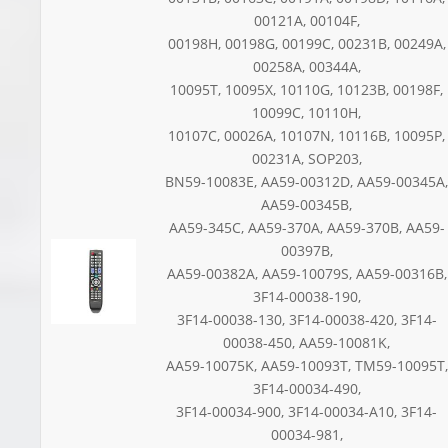
00121A, 00104F,
00198H, 00198G, 00199C, 00231B, 00249A,
00258A, 00344A,
10095T, 10095X, 10110G, 10123B, 00198F,
10099C, 10110H,
10107C, 00026A, 10107N, 10116B, 10095P,
00231A, SOP203,
BN59-10083E, AA59-00312D, AA59-00345A,
AA59-00345B,
AA59-345C, AA59-370A, AA59-370B, AA59-
00397B,
AA59-00382A, AA59-10079S, AA59-00316B,
3F14-00038-190,
3F14-00038-130, 3F14-00038-420, 3F14-
00038-450, AA59-10081K,
AA59-10075K, AA59-10093T, TM59-10095T,
3F14-00034-490,
3F14-00034-900, 3F14-00034-A10, 3F14-
00034-981,