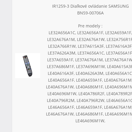
IR1259-3 Diaľkové ovládanie SAMSUNG
BN59-00706A
Pre modely :
LE32A656A1C, LE32A656A1F, LE32A659A1F,
LE32A676A1M, LE32A676A1W, LE32A756R1F
LE32A766R1W, LE37A615A3F, LE37A616A3F
LE37A626A3M, LE37A656A1C, LE37A656A1F
LE37A659A1F, LE37A676A1M, LE37A676A1W
LE37A686M1F, LE37A696M1W, LE40A615A3F
LE40A616A3F, LE40A626A3M, LE40A656A1C
LE40A656A1F, LE40A659A1F, LE40A676A1M
LE40A676A1W, LE40A686M1F, LE40A696M1
LE40A696M1W, LE40A786R2F, LE40A789R2F
LE40A796R2M, LE40A796R2W, LE46A656A1C
LE46A656A1F, LE46A659A1F, LE46A676A1M
LE46A676A1W, LE46A686M1F, LE46A696M1
LE46A696M1W,