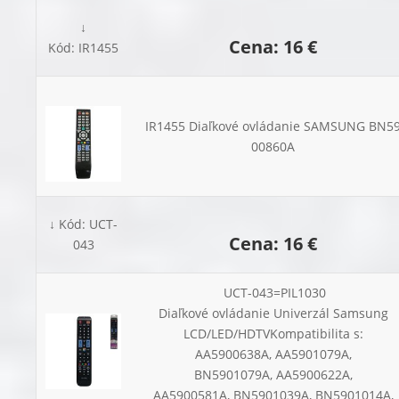
↓
Cena: 16 €
Kód: IR1455
IR1455 Diaľkové ovládanie SAMSUNG BN59
00860A
↓ Kód: UCT-
Cena: 16 €
043
UCT-043=PIL1030
Diaľkové ovládanie Univerzál Samsung
LCD/LED/HDTVKompatibilita s:
AA5900638A, AA5901079A,
BN5901079A, AA5900622A,
AA5900581A, BN5901039A, BN5901014A,