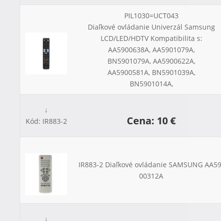
PIL1030=UCT043
Diaľkové ovládanie Univerzál Samsung
LCD/LED/HDTV
Kompatibilita s:
AA5900638A, AA5901079A,
BN5901079A, AA5900622A,
AA5900581A, BN5901039A,
BN5901014A,
↓
Cena: 10 €
Kód: IR883-2
IR883-2 Diaľkové ovládanie SAMSUNG AA59
00312A
↓