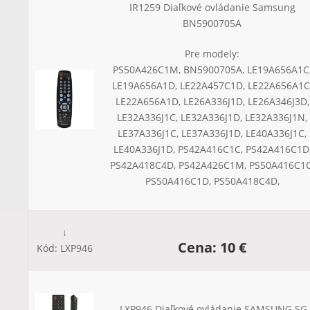
IR1259 Diaľkové ovládanie Samsung
BN5900705A
Pre modely:
PS50A426C1M, BN5900705A, LE19A656A1C
LE19A656A1D, LE22A457C1D, LE22A656A1C
LE22A656A1D, LE26A336J1D, LE26A346J3D,
LE32A336J1C, LE32A336J1D, LE32A336J1N,
LE37A336J1C, LE37A336J1D, LE40A336J1C,
LE40A336J1D, PS42A416C1C, PS42A416C1D
PS42A418C4D, PS42A426C1M, PS50A416C1C
PS50A416C1D, PS50A418C4D,
↓
Cena: 10 €
Kód: LXP946
LXP946 Diaľkové ovládanie SAMSUNG SG