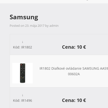
Samsung
Posted on
23. mája 2017
by
admin
↓
Cena: 10 €
Kód: IR1802
IR1802 Diaľkové ovládanie SAMSUNG AA59
00602A
↓
Cena: 10 €
Kód: IR1496