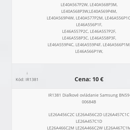
LE40A567P2W, LE40A568P3M,
LE40A568P3W,LE40A569P4M,
LE40A569P4W, LE40A577P2M, LE46A556P1C
LE46A556P1F,
LE46A557P2C, LE46A557P2F,
LE46A558P3C, LE46A558P3F,
LE46A559P4C, LE46A559P4F, LE46A566P1M
LE46A566P1W,
↓
Cena: 10 €
Kód: IR1381
IR1381 Diaľkové ovládanie Samsung BN59
00684B
LE26A456C2C LE26A456C2D LE26A457C1C
LE26A457C1D
LE26A466C2M LE26A466C2W LE26A467C1