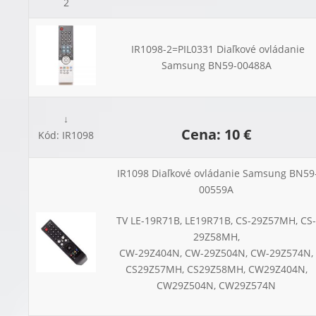
2
IR1098-2=PIL0331 Diaľkové ovládanie
Samsung BN59-00488A
↓
Cena: 10 €
Kód: IR1098
IR1098 Diaľkové ovládanie Samsung BN59
00559A
TV LE-19R71B, LE19R71B, CS-29Z57MH, CS-
29Z58MH,
CW-29Z404N, CW-29Z504N, CW-29Z574N,
CS29Z57MH, CS29Z58MH, CW29Z404N,
CW29Z504N, CW29Z574N