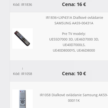
Cena: 16 €
Kód: IR1836
IR1836=LXP431A Diaľkové ovládanie
SAMSUNG AA59-00431A
Pre TV modely:
UE55D7000 3D, UE46D7000 3D,
UE40D7000LS,
UE40D8000YS, UE46D8000
↓
Cena: 10 €
Kód: IR1058
IR1058 Diaľkové ovládanie Samsung AK59-
00011K