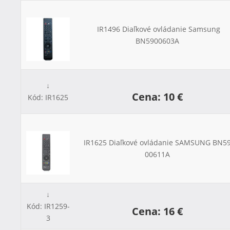
IR1496 Diaľkové ovládanie Samsung
BN5900603A
↓
Cena: 10 €
Kód: IR1625
IR1625 Diaľkové ovládanie SAMSUNG BN59
00611A
↓
Kód: IR1259-
Cena: 16 €
3