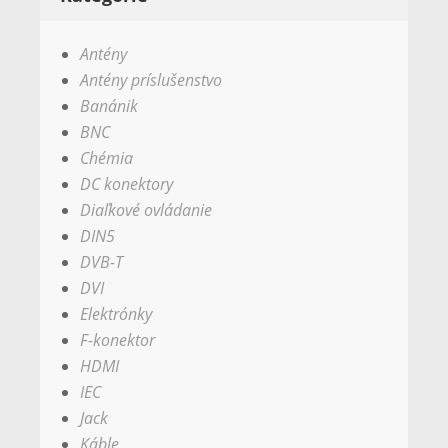
Antény
Antény príslušenstvo
Banánik
BNC
Chémia
DC konektory
Diaľkové ovládanie
DIN5
DVB-T
DVI
Elektrónky
F-konektor
HDMI
IEC
Jack
Káble