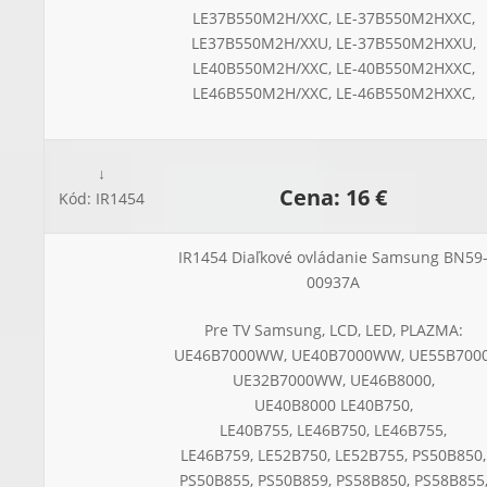
LE37B550M2H/XXC, LE-37B550M2HXXC,
LE37B550M2H/XXU, LE-37B550M2HXXU,
LE40B550M2H/XXC, LE-40B550M2HXXC,
LE46B550M2H/XXC, LE-46B550M2HXXC,
↓
Cena: 16 €
Kód: IR1454
IR1454 Diaľkové ovládanie Samsung BN59
00937A
Pre TV Samsung, LCD, LED, PLAZMA:
UE46B7000WW, UE40B7000WW, UE55B7000
UE32B7000WW, UE46B8000,
UE40B8000 LE40B750,
LE40B755, LE46B750, LE46B755,
LE46B759, LE52B750, LE52B755, PS50B850,
PS50B855, PS50B859, PS58B850, PS58B855