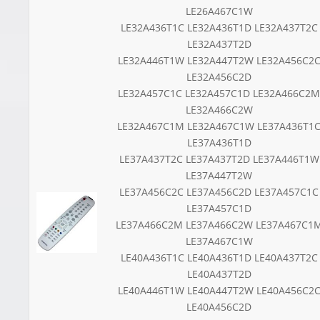
LE26A467C1W
LE32A436T1C LE32A436T1D LE32A437T2C
LE32A437T2D
LE32A446T1W LE32A447T2W LE32A456C2
LE32A456C2D
LE32A457C1C LE32A457C1D LE32A466C2M
LE32A466C2W
LE32A467C1M LE32A467C1W LE37A436T1
LE37A436T1D
LE37A437T2C LE37A437T2D LE37A446T1W
LE37A447T2W
LE37A456C2C LE37A456C2D LE37A457C1C
LE37A457C1D
LE37A466C2M LE37A466C2W LE37A467C1
LE37A467C1W
LE40A436T1C LE40A436T1D LE40A437T2C
LE40A437T2D
LE40A446T1W LE40A447T2W LE40A456C2
LE40A456C2D