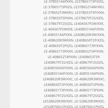
LE-37B551A6PXXN, LE37B651T3P/XZG,
LE-37B651T3PXZG, LE37B652T4W/XRU,
LE-37B652T4WXRU, LE37B653T5P/XXN,
LE-37B653T5PXXN, LE37B679T2S/XZG,
LE-37B679T2SXZG, LE40A567P2W/XXE,
LE-40A567P2WXXE, LE40B551A6P/XXN,
LE-40B551A6PXXN, LE40B620R3W/XXN,
LE-40B620R3WXXN, LE40B650T2P/XZG,
LE-40B650T2PXZG, LE40B651T3P/XXN,
LE-40B651T3PXXN, LE40B652T4P/XXN,
LE-40B652T4PXXN, LE40B653T5P,
LE40B679T2S/XZG, LE-40B679T2SXZG,
LE46B550A5P/XXN, LE-46B550A5PXXN,
LE46B551A6P/XXN, LE-46B551A6PXXN,
LE46B620R3W/XXC, LE-46B620R3WXXC,
LE46B650T2P/XXN, LE-46B650T2PXXN,
LE46B651T3P/XXN, LE-46B651T3PXXN,
LE46B679T2S/XZG, LE-46B679T2SXZG,
LE52B620R3W/XXC, LE-52B620R3WXXC,
LE52B750U1P/XZG, LE-52B750U1PXZG,