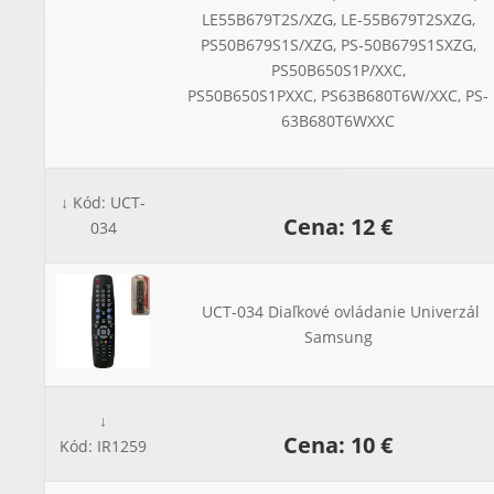
LE55B679T2S/XZG, LE-55B679T2SXZG,
PS50B679S1S/XZG, PS-50B679S1SXZG,
PS50B650S1P/XXC,
PS50B650S1PXXC, PS63B680T6W/XXC, PS-
63B680T6WXXC
↓ Kód: UCT-
Cena: 12 €
034
UCT-034 Diaľkové ovládanie Univerzál
Samsung
↓
Cena: 10 €
Kód: IR1259